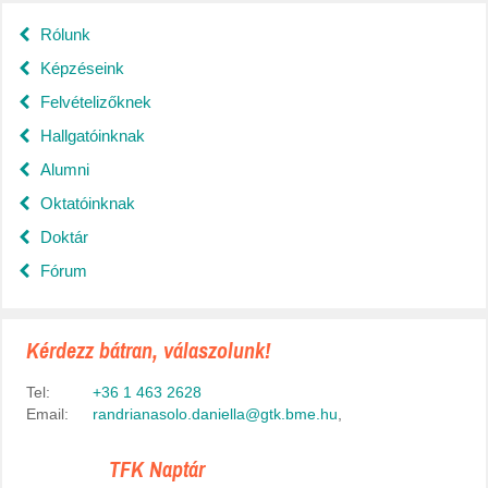
Rólunk
Képzéseink
Felvételizőknek
Hallgatóinknak
Alumni
Oktatóinknak
Doktár
Fórum
Kérdezz bátran, válaszolunk!
Tel:
+36 1 463 2628
Email:
randrianasolo.daniella@gtk.bme.hu
,
TFK Naptár