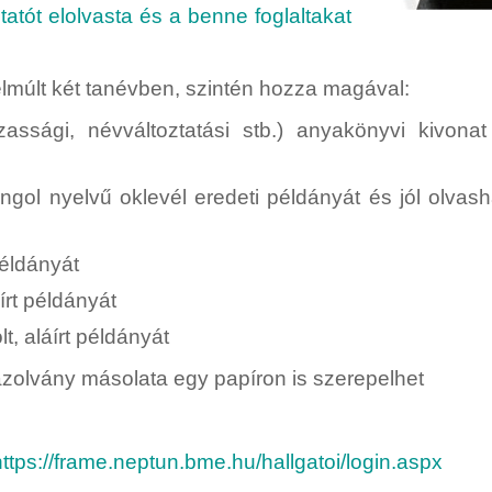
tatót elolvasta és a benne foglaltakat
lmúlt két tanévben, szintén hozza magával:
zassági, névváltoztatási stb.) anyakönyvi kivonat 
angol nyelvű oklevél eredeti példányát és jól olvash
példányát
írt példányát
, aláírt példányát
azolvány másolata egy papíron is szerepelhet
https://frame.neptun.bme.hu/hallgatoi/login.aspx