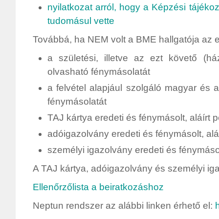
nyilatkozat arról, hogy a Képzési tájékoz
tudomásul vette
Továbbá, ha NEM volt a BME hallgatója az e
a születési, illetve az ezt követő (há
olvasható fénymásolatát
a felvétel alapjául szolgáló magyar és 
fénymásolatát
TAJ kártya eredeti és fénymásolt, aláírt 
adóigazolvány eredeti és fénymásolt, alá
személyi igazolvány eredeti és fénymásolt
A TAJ kártya, adóigazolvány és személyi ig
Ellenőrzőlista a beiratkozáshoz
Neptun rendszer az alábbi linken érhető el: