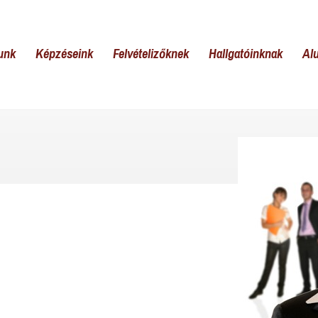
unk
Képzéseink
Felvételizőknek
Hallgatóinknak
Al