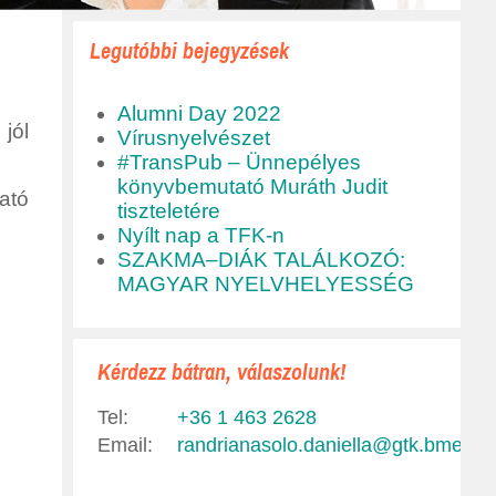
Legutóbbi bejegyzések
Alumni Day 2022
jól
Vírusnyelvészet
#TransPub – Ünnepélyes
könyvbemutató Muráth Judit
ató
tiszteletére
Nyílt nap a TFK-n
SZAKMA–DIÁK TALÁLKOZÓ:
MAGYAR NYELVHELYESSÉG
Kérdezz bátran, válaszolunk!
Tel:
+36 1 463 2628
Email:
randrianasolo.daniella@gtk.bme.hu
,