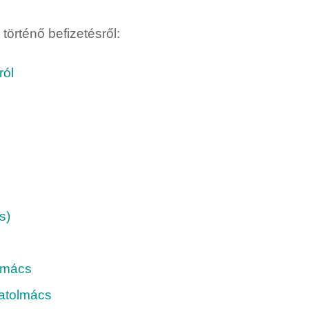
történő befizetésről:
ról
s)
lmács
atolmács