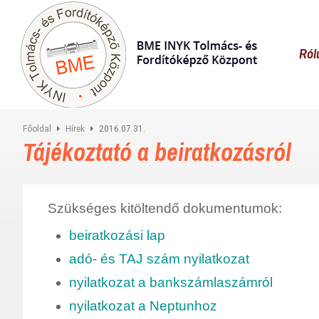
Ról
Főoldal
Hírek
2016.07.31.
Tájékoztató a beiratkozásról
Szükséges kitöltendő dokumentumok:
beiratkozási lap
adó- és TAJ szám nyilatkozat
nyilatkozat a bankszámlaszámró
l
nyilatkozat a Neptunhoz