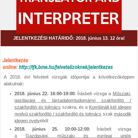
JELENTKEZÉSI HATÁRIDŐ: 2018. június 13. 12 óra!
Jelentkezés
online:
http://tfk.bme.hu/felvetelizoknek/jelentkezes
A 2018. évi felvételi vizsgák időpontjai a következőképpen
alakulnak:
2018. június 22. 16:00-19:00
: Írásbeli vizsga a
Műszaki,
gazdasági és társadalomtudományi szakfordító /
szakfordító és tolmács
szakra, és a
Kombinált két idegen
nyelvű szakfordító / szakfordító és tolmács
szak
második
idegen nyelv
éből
2018. június 25. 10:00-12:00
: Írásbeli vizsga
a
Gazdasági, műszaki és európai uniós