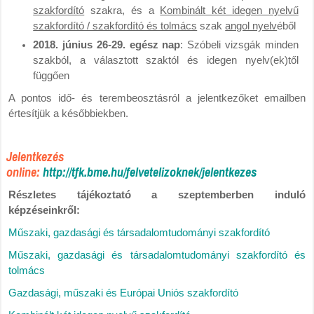
szakfordító
szakra, és a
Kombinált két idegen nyelvű
szakfordító / szakfordító és tolmács
szak
angol nyelv
éből
2018. június 26-29. egész nap
: Szóbeli vizsgák minden
szakból, a választott szaktól és idegen nyelv(ek)től
függően
A pontos idő- és terembeosztásról a jelentkezőket emailben
értesítjük a későbbiekben.
Jelentkezés
online:
http://tfk.bme.hu/felvetelizoknek/jelentkezes
Részletes tájékoztató a szeptemberben induló
képzéseinkről:
Műszaki, gazdasági és társadalomtudományi szakfordító
Műszaki, gazdasági és társadalomtudományi szakfordító és
tolmács
Gazdasági, műszaki és Európai Uniós szakfordító