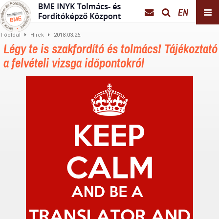
EN
Főoldal
Hírek
2018.03.26.
Légy te is szakfordító és tolmács! Tájékoztató
a felvételi vizsga időpontokról