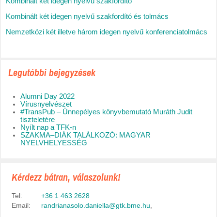
Kombinált két idegen nyelvű szakfordító
Kombinált két idegen nyelvű szakfordító és tolmács
Nemzetközi két illetve három idegen nyelvű konferenciatolmács
Legutóbbi bejegyzések
Alumni Day 2022
Vírusnyelvészet
#TransPub – Ünnepélyes könyvbemutató Muráth Judit
tiszteletére
Nyílt nap a TFK-n
SZAKMA–DIÁK TALÁLKOZÓ: MAGYAR
NYELVHELYESSÉG
Kérdezz bátran, válaszolunk!
Tel:
+36 1 463 2628
Email:
randrianasolo.daniella@gtk.bme.hu
,